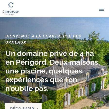
BIENVENUE A LA CHARTREUSE DES
ORMEAUX
Un domaine privé de 4 ha
en Périgord. Deux maisons,
une piscine, quelques
expériences que l’on
n’oublie pas.
DÉCOUVRIR